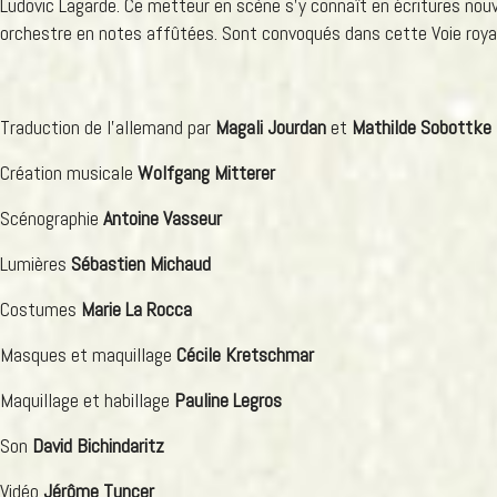
Ludovic Lagarde. Ce metteur en scène s’y connaît en écritures nouv
orchestre en notes affûtées. Sont convoqués dans cette Voie royal
Traduction de l’allemand par
Magali Jourdan
et
Mathilde Sobottke
Création musicale
Wolfgang Mitterer
Scénographie
Antoine Vasseur
Lumières
Sébastien Michaud
Costumes
Marie La Rocca
Masques et maquillage
Cécile Kretschmar
Maquillage et habillage
Pauline Legros
Son
David Bichindaritz
Vidéo
Jérôme Tuncer