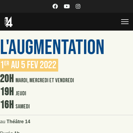
L'AUGMENTATION
1
au 5 fev 2022
er
20h
mardi, mercredi et vendredi
19h
jeudi
16h
samedi
au
Théâtre 14