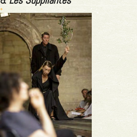
&
Les Suppliantes
+