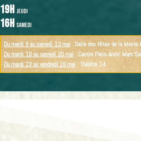
19h
jeudi
16h
samedi
Du mardi 9 au samedi 13 mai
:
Salle des fêtes de la Mairie
Du mardi 16 au samedi 20 mai
:
Centre Paris Anim' Marc Sa
Du mardi 23 au vendredi 26 mai
:
Théâtre 14