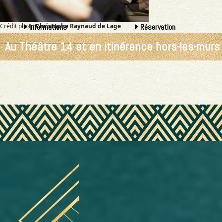
Crédit photo
Informations
Christophe Raynaud de Lage
Réservation
Au Théâtre 14 et en itinérance hors-les-murs 